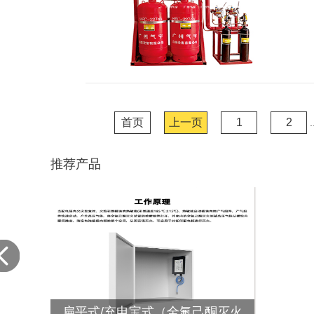
首页
上一页
1
2
.
推荐产品
扁平式/充电宝式（全氟己酮灭火