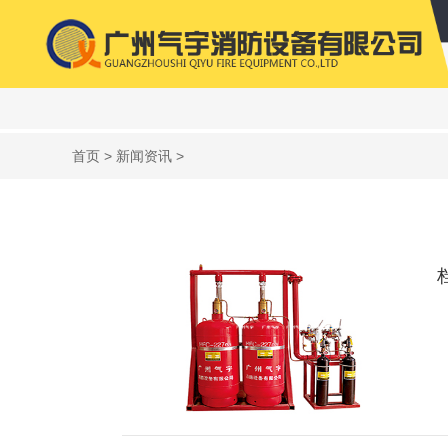
首页
>
新闻资讯
>