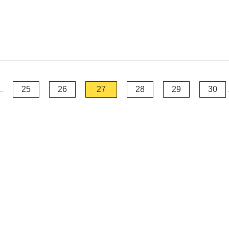
25
26
27
28
29
30
..