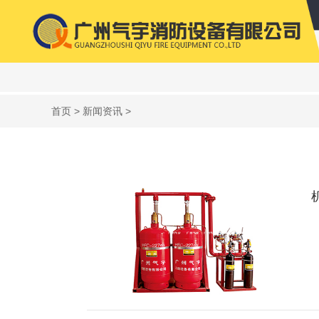
首页
>
新闻资讯
>