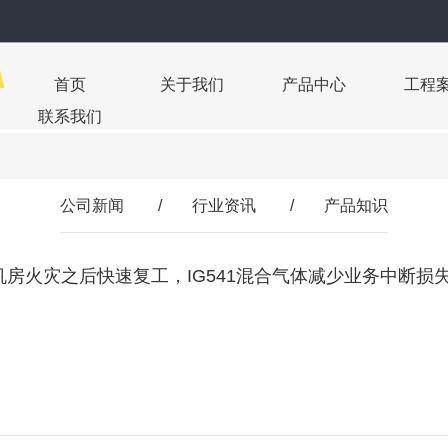
首页
关于我们
产品中心
工程
联系我们
公司新闻
/
行业资讯
/
产品知识
机房火灾之后快速复工，IG541混合气体减少业务中断损