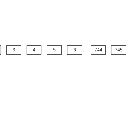
3
4
5
6
744
745
...