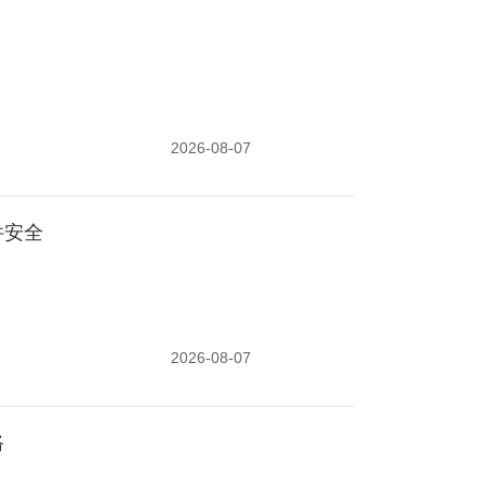
2026-08-07
件安全
2026-08-07
路