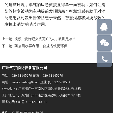
的建筑环境，单纯的应急救援显得单一而被动，如何让消
防管控变被动为主动提前发现隐患？智慧烟感有助于对消
防隐患及时发出告警防患于未然，智慧烟感将淋漓尽致的
发挥出消防的哨兵作用。
上一篇:
视频 | 烧烤吧火灾死亡7人，教训是啥？
下一篇:
药剂回收再利用，合规省钱更环保
18127915
广州气宇消防设备有限公司
电话：020-31145279 传真：020-31145279
网址：www.xiaofang8.com 企业QQ：927280534
办公地址：广东省广州市南沙区南沙街天后路21号18栋
工厂地址：广东省广州市南沙区南沙街天后路21号18栋
服务热线：彭总：18127915119