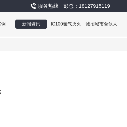
服务热线：彭总：18127915119
案例
新闻资讯
IG100氮气灭火
诚招城市合伙人
比