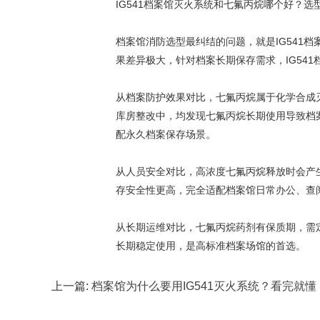
IG541档案馆灭火系统和七氟丙烷哪个好？选
档案馆消防选型最纠结的问题，就是IG541
果差异极大，针对档案长期保存需求，IG54
从档案防护效果对比，七氟丙烷属于化学合成
库房整改中，均发现七氟丙烷长期使用导致档案
配永久档案保存场景。
从人员安全对比，高浓度七氟丙烷释放时会产生
存安全性更高，完全适配档案馆日常办公、查
从长期运维对比，七氟丙烷药剂有保质期，需定
长期稳定使用，是高标准档案场馆的首选。
上一篇:
档案馆为什么要用IG541灭火系统？看完就懂