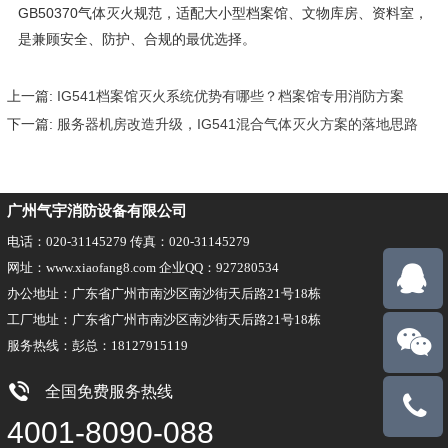
GB50370气体灭火规范，适配大小型档案馆、文物库房、资料室，
是兼顾安全、防护、合规的最优选择。
上一篇:
IG541档案馆灭火系统优势有哪些？档案馆专用消防方案
下一篇:
服务器机房改造升级，IG541混合气体灭火方案的落地思路
广州气宇消防设备有限公司
电话：020-31145279 传真：020-31145279
网址：www.xiaofang8.com 企业QQ：927280534
办公地址：广东省广州市南沙区南沙街天后路21号18栋
工厂地址：广东省广州市南沙区南沙街天后路21号18栋
服务热线：彭总：18127915119
全国免费服务热线
18127915
4001-8090-088