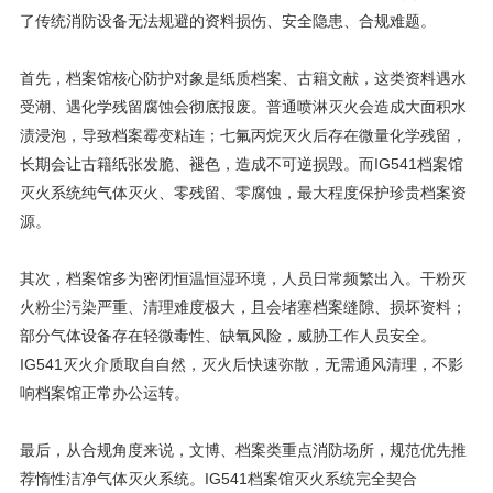
了传统消防设备无法规避的资料损伤、安全隐患、合规难题。
首先，档案馆核心防护对象是纸质档案、古籍文献，这类资料遇水
受潮、遇化学残留腐蚀会彻底报废。普通喷淋灭火会造成大面积水
渍浸泡，导致档案霉变粘连；七氟丙烷灭火后存在微量化学残留，
长期会让古籍纸张发脆、褪色，造成不可逆损毁。而IG541档案馆
灭火系统纯气体灭火、零残留、零腐蚀，最大程度保护珍贵档案资
源。
其次，档案馆多为密闭恒温恒湿环境，人员日常频繁出入。干粉灭
火粉尘污染严重、清理难度极大，且会堵塞档案缝隙、损坏资料；
部分气体设备存在轻微毒性、缺氧风险，威胁工作人员安全。
IG541灭火介质取自自然，灭火后快速弥散，无需通风清理，不影
响档案馆正常办公运转。
最后，从合规角度来说，文博、档案类重点消防场所，规范优先推
荐惰性洁净气体灭火系统。IG541档案馆灭火系统完全契合