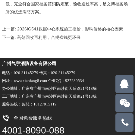
低，完全符合国家档案馆消防规范，验收通过率高，是文博档案场
所的优选消防方案。
上一篇:
2026IG541数据中心系统施工报价，影响价格的核心因素
下一篇:
药剂回收再利用，合规省钱更环保
广州气宇消防设备有限公司
电话：020-31145279 传真：020-31145279
网址：www.xiaofang8.com 企业QQ：927280534
办公地址：广东省广州市南沙区南沙街天后路21号18栋
工厂地址：广东省广州市南沙区南沙街天后路21号18栋
服务热线：彭总：18127915119
全国免费服务热线
18127915
4001-8090-088