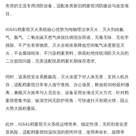
库房的主流专用消防设备，适配各类新旧档案馆消防建设与改造项
目。
IG541档案馆灭火系统核心优势为纯物理洁净灭火，灭火剂由氮
气、氩气、二氧化碳天然气体按比例混合而成，无毒无味、无化学
残留、不产生有害物质。灭火全程依靠降低空间氧气浓度窒息灭
火，不会腐蚀纸张、不污染档案资料，彻底杜绝传统消防灭火后的
二次损毁问题，完美适配纸质档案长期保存需求。
同时，该系统安全系数极高，灭火浓度下对人体无害，支持人机共
存，适配档案馆日常有人值守查阅、办公场景，释放前30秒延时撤
离，兼顾灭火效率与人员安全。设备采用全淹没灭火方式，针对档
案馆密集书架、纵深空间无防护死角，可快速扑灭初期火情，阻止
火势大面积蔓延。
此外，IG541档案馆灭火系统运维简单、稳定性强，无药剂老化变
质风险，适配档案馆恒温恒湿的密闭环境，使用寿命长、故障率