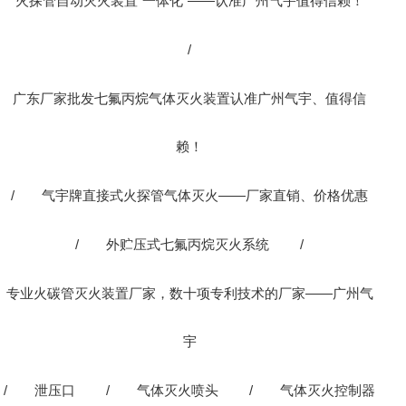
火探管自动灭火装置“一体化”——认准广州气宇值得信赖！
/
广东厂家批发七氟丙烷气体灭火装置认准广州气宇、值得信
赖！
/
气宇牌直接式火探管气体灭火——厂家直销、价格优惠
/
外贮压式七氟丙烷灭火系统
/
专业火碳管灭火装置厂家，数十项专利技术的厂家——广州气
宇
/
泄压口
/
气体灭火喷头
/
气体灭火控制器