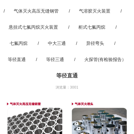
/
气体灭火高压无缝钢管
/
气溶胶灭火装置
/
悬挂式七氟丙烷灭火装置
/
柜式七氟丙烷
/
七氟丙烷
/
中大三通
/
异径弯头
/
等径直通
/
等径三通
/
火探管(有检验报告）
等径直通
浏览量：3001