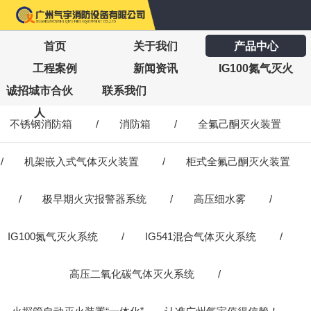
首页
关于我们
产品中心
工程案例
新闻资讯
IG100氮气灭火
诚招城市合伙
联系我们
人
不锈钢消防箱
/
消防箱
/
全氟己酮灭火装置
/
机架嵌入式气体灭火装置
/
柜式全氟己酮灭火装置
/
极早期火灾报警器系统
/
高压细水雾
/
IG100氮气灭火系统
/
IG541混合气体灭火系统
/
高压二氧化碳气体灭火系统
/