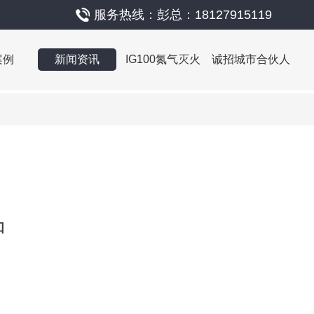
服务热线：彭总：18127915119
案例
新闻资讯
IG100氮气灭火
诚招城市合伙人
知