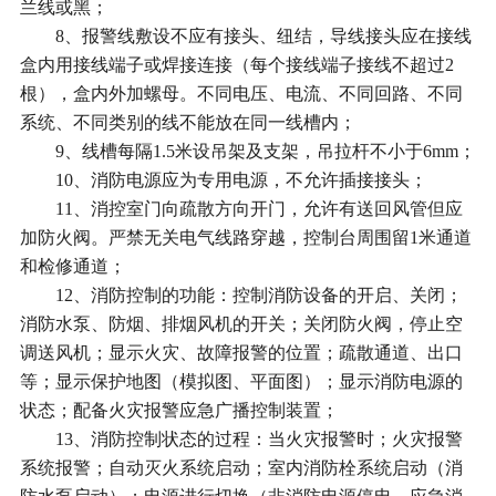
兰线或黑；
8、报警线敷设不应有接头、纽结，导线接头应在接线
盒内用接线端子或焊接连接（每个接线端子接线不超过2
根），盒内外加螺母。不同电压、电流、不同回路、不同
系统、不同类别的线不能放在同一线槽内；
9、线槽每隔1.5米设吊架及支架，吊拉杆不小于6mm；
10、消防电源应为专用电源，不允许插接接头；
11、消控室门向疏散方向开门，允许有送回风管但应
加防火阀。严禁无关电气线路穿越，控制台周围留1米通道
和检修通道；
12、消防控制的功能：控制消防设备的开启、关闭；
消防水泵、防烟、排烟风机的开关；关闭防火阀，停止空
调送风机；显示火灾、故障报警的位置；疏散通道、出口
等；显示保护地图（模拟图、平面图）；显示消防电源的
状态；配备火灾报警应急广播控制装置；
13、消防控制状态的过程：当火灾报警时；火灾报警
系统报警；自动灭火系统启动；室内消防栓系统启动（消