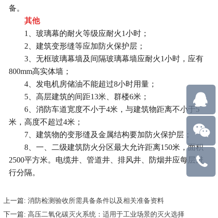
备。
其他
1、玻璃幕的耐火等级应耐火1小时；
2、建筑变形缝等应加防火保护层；
3、无框玻璃幕墙及间隔玻璃幕墙应耐火1小时，应有
800mm高实体墙；
4、发电机房储油不能超过8小时用量；
5、高层建筑的间距13米、群楼6米；
6、消防车道宽度不小于4米，与建筑物距离不小于5
米，高度不超过4米；
7、建筑物的变形缝及金属结构要加防火保护层；
8、一、二级建筑防火分区最大允许距离150米，面积
2500平方米。电缆井、管道井、排风井、防烟井应每层进
18127915
行分隔。
上一篇:
消防检测验收所需具备条件以及相关准备资料
下一篇:
高压二氧化碳灭火系统：适用于工业场景的灭火选择