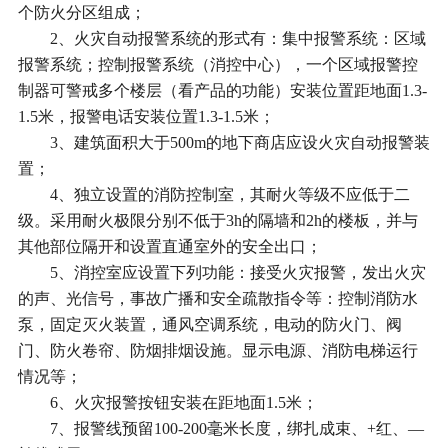
个防火分区组成；
2、火灾自动报警系统的形式有：集中报警系统：区域
报警系统；控制报警系统（消控中心），一个区域报警控
制器可警戒多个楼层（看产品的功能）安装位置距地面1.3-
1.5米，报警电话安装位置1.3-1.5米；
3、建筑面积大于500m的地下商店应设火灾自动报警装
置；
4、独立设置的消防控制室，其耐火等级不应低于二
级。采用耐火极限分别不低于3h的隔墙和2h的楼板，并与
其他部位隔开和设置直通室外的安全出口；
5、消控室应设置下列功能：接受火灾报警，发出火灾
的声、光信号，事故广播和安全疏散指令等：控制消防水
泵，固定灭火装置，通风空调系统，电动的防火门、阀
门、防火卷帘、防烟排烟设施。显示电源、消防电梯运行
情况等；
6、火灾报警按钮安装在距地面1.5米；
7、报警线预留100-200毫米长度，绑扎成束、+红、—