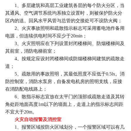
1、多层建筑和高层工业建筑各层的每个防火分区，当
其通风、空气调节系统均系独立设置时，则被保护防火分
区内的送、回风水平风管与总管的交接处可不设防火阀；
2、火灾事故照明和疏散指示标志可采用蓄电池作备用
电源，但连续供电时间不应少于20min；
3、火灾照明应在下列设置封闭楼梯间、防烟楼梯间及
其前室，消防电梯前室；
4、按规定应设封闭楼梯间或防烟楼梯间建筑的疏散走
道；
5、疏散用的事故照明，其最低照度不应低于0.5lx。消
防控制室，消防水泵房，自备发电机房的照明支线，应接
在消防配电线路上；
6、散指示标志宜放在太平门的顶部或疏散走道及其转
角处距地面高度1m以下的墙面上，走道上的指示标志间距
不宜大于20m。
火灾自动报警及消控室
1、报警区域按防火区域划分，一个报警区域可以有几