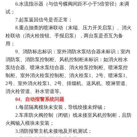
6.水流指示器（与信号蝶阀间距不小于5倍管径）未调
试；
7.起泵返回信号是否正常；
8.重点抽查的喷淋联动（末端、压力开关启泵）、消火
栓联动（消火栓按钮、手报启泵），两台泵是否互为备
用；
9、消防标志标识：室外消防水泵结合器未标识；室内
消防泵、消防泵控制柜、风机控制柜未标识：如消火栓水
泵结合器、喷淋水泵结合器、消火栓泵控制柜、喷淋泵控
制柜、室外消火栓泵控制柜、消火栓泵1、2号、喷淋泵1、
2号、室外消火栓泵1、2号、排烟机、送风机、喷淋管道、
消火栓管道、补水管道等。
04、自动报警系统问题
1.每层隔离模块未安装，导线绞接未焊锡；
2.车库防火阀控制（闭锁）线未接至风机控制柜，且防
火阀输入模块未安装；
3.消防报警主机未接地及开机测试；