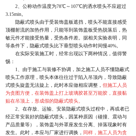
2、公称动作温度为78℃～107℃的洒水喷头不应超过
3.15min。
隐蔽式喷头由于受装饰盖板遮挡，喷头不能直接感受
顶棚射流的加热作用，只能等到装饰盖板受热脱落后，热
敏元件才能接受热量，受热条件差。据相关实验表明，同
等条件下，隐蔽式喷头比下垂型喷头动作时间慢40%。
在实际安装施工时，经常出现以下两种情况，值得警
惕：
1、由于施工与装修不协调，加之施工人员不懂隐蔽式
喷头工作原理，喷头本体往往过于陷入吊顶内，导致隐蔽
式喷头旋盖无法旋上，此时本应做相应调整，
但施工人员
为贪图方便，在装饰盖上打上玻璃胶甚至万能胶，直接黏
贴在吊顶上，形成假的隐蔽式喷头。
2、在存放、运输、安装隐蔽式喷头过程中，再或者已
经正常安装好的隐蔽式喷头，因某种原因（碰撞、震动与
产品质量等），装饰盖与外罩座发生分离、掉落现象时有
发生。此时，本应与厂家进行调换，
同样，施工人员为贪