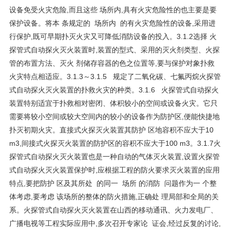
设备免受火灾危险,而且这些 场所内,具有火灾危险性的也主要是要
保护设备。将本 条规定的 场所内 的有火灾危险性的设备,采用进
行保护,既可早期扑灭火灾又可降低消防设备的投入。3.1.2选择 火
探管式自动探火灭火装置时,装置的型式、采用的灭火剂类型、火探
管的布置方法、灭火 剂储存容器的色之位置等,要与保护对象扑救
火灾特点相适应。3.1.3～3.1.5 规定了二氧化碳、七氟丙烷火探管
式自动探火灭火装置的扑救火灾的种类。3.1.6 火探管式自动探火
装置特别适宜于扑救相对密闭、体积较小的空间或设备火灾。它只
需要将较小空间或较大空间内的较小的设备作为防护区,便能快捷地
扑灭初期火灾。直接式火探灭火装置其防护 区地容积不应大于10
m3,间接式火探灭火装置的防护区的容积不应大于100 m3。3.1.7火
探管式自动探火灭火装置也是一种自动的气体灭火装置,设置火探管
式自动探火灭火装置保护时,应根据工程的防火要求灭火装置的应用
特点,要把防护 区及其所处 的同一 场所 的消防 问题作为一 个整
体考虑,要考虑 该场所的整体的防火措施,正确处 理局部和全局的关
系。火探管式自动探火灭火装置在山西的移动通讯、火力发电厂、
广播电视等工程实际应用中,多次召开专家论 证会,经过反复的讨论,