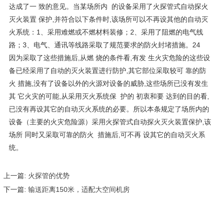
达成了一 致的意见。当某场所内 的设备采用了火探管式自动探火
灭火装置 保护,并符合以下条件时,该场所可以不再设其他的自动灭
火系统：1、采用难燃或不燃材料装修；2、采用了阻燃的电气线
路；3、电气、通讯等线路采取了规范要求的防火封堵措施。24
因为采取了这些措施后,从燃 烧的条件看,有发 生火灾危险的这些设
备已经采用了自动的灭火装置进行防护,其它部位采取较可 靠的防
火 措施,没有了设备以外的火源对设备的威胁,这些场所已没有发生
其 它火灾的可能,从采用灭火系统保 护的 初衷和要 达到的目的看,
已没有再设其它的自动灭火系统的必要。所以本条规定了场所内的
设备（主要的火灾危险源）采用火探管式自动探火灭火装置保护,该
场所 同时又采取可靠的防火 措施后,可不再 设其它的自动灭火系
统。
上一篇:
火探管的优势
下一篇:
输送距离150米，适配大空间机房