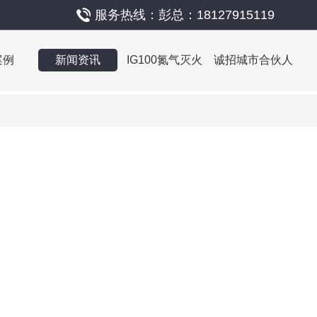
服务热线：彭总：18127915119
案例
新闻资讯
IG100氮气灭火
诚招城市合伙人