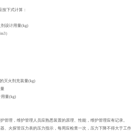
应按下式计算：
剂设计用量(kg)
/m
3
）
的灭火剂充装量(kg)
数量
量(kg)
维护管理，维护
管理人员
应熟悉装置的原理、性能，维护管理应有记录。
容器、火探管压力表的压力指示，每周应检查一次，压力下降不得大于
工