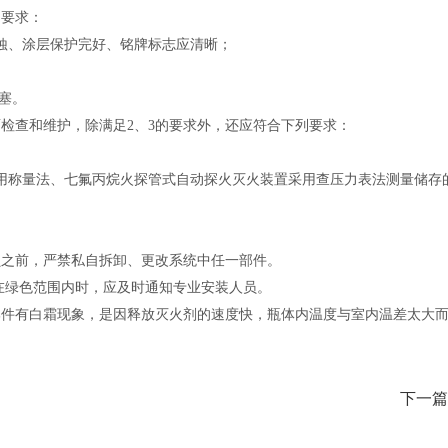
列要求：
蚀、涂层保护完好、铭牌标志应清晰；
塞。
检查和维护，除满足2、3的要求外，还应符合下列要求：
用
称量法
、七氟丙烷火探管式自动探火灭火装置采用查压力表法测量储存
员之前，严禁私自拆卸、更改系统中任一部件。
在绿色范围内时，应及时通知专业安装人员。
部件有白霜现象，是因释放灭火剂的速度快，瓶体内温度与室内温差太大
下一篇