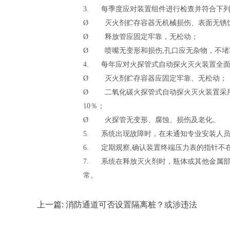
3. 每季度应对装置组件进行检查并符合下
Ø 灭火剂贮存容器无机械损伤、表面无锈
Ø 释放管应固定牢靠，无松动；
Ø 喷嘴无变形和损伤,孔口应无杂物，不堵
4. 每年应对火探管式自动探火灭火装置全面
Ø 灭火剂贮存容器应固定牢靠、无松动；
Ø 二氧化碳火探管式自动探火灭火装置采
10％；
Ø 火探管无变形、腐蚀、损伤及老化。
5. 系统出现故障时，在未通知专业安装人
6. 定期观察,确认装置终端压力表的指针不
7. 系统在释放灭火剂时，瓶体或其他金属
常。
上一篇:
消防通道可否设置隔离桩？或涉违法