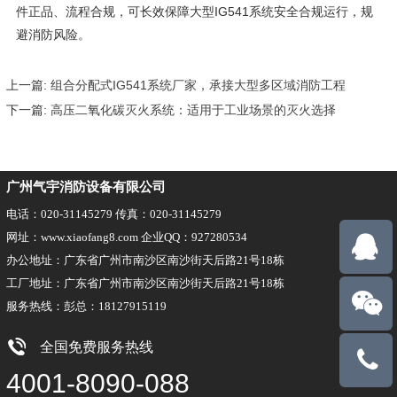
件正品、流程合规，可长效保障大型IG541系统安全合规运行，规
避消防风险。
上一篇:
组合分配式IG541系统厂家，承接大型多区域消防工程
下一篇:
高压二氧化碳灭火系统：适用于工业场景的灭火选择
广州气宇消防设备有限公司
电话：020-31145279 传真：020-31145279
网址：www.xiaofang8.com 企业QQ：927280534
办公地址：广东省广州市南沙区南沙街天后路21号18栋
工厂地址：广东省广州市南沙区南沙街天后路21号18栋
服务热线：彭总：18127915119
全国免费服务热线
18127915
4001-8090-088