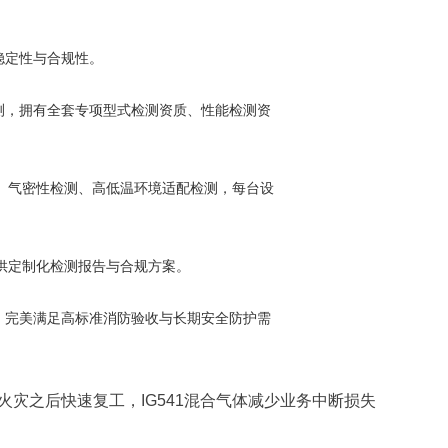
稳定性与合规性。
测，拥有全套专项型式检测资质、性能检测资
、气密性检测、高低温环境适配检测，每台设
供定制化检测报告与合规方案。
，完美满足高标准消防验收与长期安全防护需
火灾之后快速复工，IG541混合气体减少业务中断损失