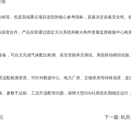
证明
力的体现，也是高端重点项目选型的核心参考指标，直接决定设备安全性、
机构深度合作，产品全部通过固定灭火系统和耐火构件质量监督检验中心检
设备，可自主完成气体配比检测、高压管路承压测试、系统联动模拟试验
景适配检测资质，可针对数据中心、电力厂房、文物库房等特殊场景，提
、参数不达标、工况不适配等问题，保障大型IG541系统长期稳定运行
坑
下一篇:
机房