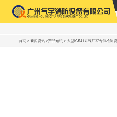
首页
>
新闻资讯
>
产品知识
> 大型IG541系统厂家专项检