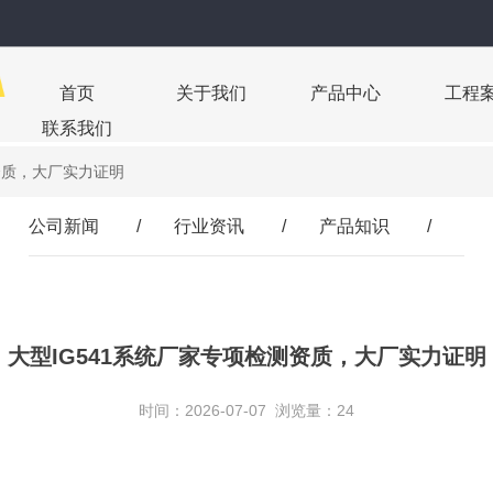
首页
关于我们
产品中心
工程
联系我们
测资质，大厂实力证明
公司新闻
/
行业资讯
/
产品知识
/
大型IG541系统厂家专项检测资质，大厂实力证明
时间：2026-07-07 浏览量：24