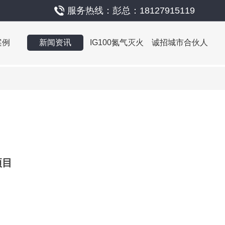
服务热线：彭总：18127915119
案例
新闻资讯
IG100氮气灭火
诚招城市合伙人
项目