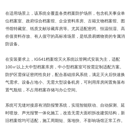
在适用场景上，该系统全覆盖各类档案防护场所，包含机关事业单
位档案室、政府综合档案馆、企业资料库房、古籍文物档案馆、图
书馆特藏室、纸质文献珍藏库房等。尤其适配密闭、恒温恒湿、高
价值资料存放、有人值守的高标准场景，是纸质易燃物资的专属消
防设备。
在安装要求上，IG541档案馆灭火系统以管网式安装为主，适配
100㎡以上大中型档案库房，中小型档案室可按需定制适配方案。
防护区需保证密闭性良好，配合基础排风系统，满足灭火后快速换
气需求。设备占地小、无需大型设备机房，可利用库房闲置角落布
置气瓶组，不占用档案存储与办公空间。
系统可无缝对接原有消防报警系统，实现智能联动、自动探测、延
时喷放、声光报警一体化施工，改造无需大面积拆改建筑结构，新
旧档案馆均可适配，施工周期短、落地快、不影响场馆正常工作。