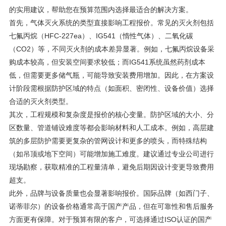
的实用建议，帮助您在预算范围内选择最适合的解决方案。
首先，气体灭火系统的类型直接影响工程报价。常见的灭火剂包括
七氟丙烷（HFC-227ea）、IG541（惰性气体）、二氧化碳
（CO2）等，不同灭火剂的成本差异显著。例如，七氟丙烷设备采
购成本较高，但安装空间要求较低；而IG541系统虽然药剂成本
低，但需要更多储气瓶，可能导致安装费用增加。因此，在方案设
计阶段需根据防护区域的特点（如面积、密闭性、设备价值）选择
合适的灭火剂类型。
其次，工程规模和复杂度是报价的核心变量。防护区域的大小、分
区数量、管道铺设难度等都会影响材料和人工成本。例如，高层建
筑的多层防护需要更复杂的管网设计和更多的喷头，而特殊结构
（如吊顶或地下空间）可能增加施工难度。建议通过专业公司进行
现场勘察，获取精准的工程量清单，避免后期因设计变更导致费用
超支。
此外，品牌与设备质量也会显著影响报价。国际品牌（如西门子、
诺蒂菲尔）的设备价格通常高于国产产品，但在可靠性和售后服务
方面更有保障。对于预算有限的客户，可选择通过ISO认证的国产