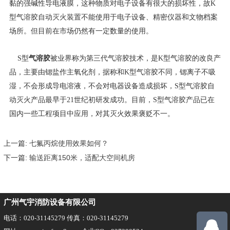
黏的强碱性导电液膜，这种物质对电子设备有很大的损坏性，故K
型气溶胶自动灭火装置不能使用于电子设备、精密仪器和文物档案
场所。但目前在市场仍然有一定数量的使用。
气溶胶
S型
被业界称为第三代气溶胶技术，是K型气溶胶的改良产
品，主要由锶盐作主氧化剂，据称和K型气溶胶不同，锶离子不吸
湿，不会形成导电溶液，不会对电器设备造成损坏，S型气溶胶自
动灭火产品最早于21世纪初研发成功。目前，S型气溶胶产品已在
国内一些工程项目中应用，对其灭火效果褒贬不一。
上一篇:
七氟丙烷使用效果如何？
下一篇:
输送距离150米，适配大空间机房
广州气宇消防设备有限公司
电话：020-31145279 传真：020-31145279