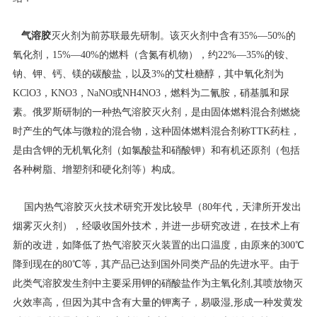
气溶胶
灭火剂为前苏联最先研制。该灭火剂中含有35%—50%的
氧化剂，15%—40%的燃料（含氮有机物），约22%—35%的铵、
钠、钾、钙、镁的碳酸盐，以及3%的艾杜糖醇，其中氧化剂为
KClO3，KNO3，NaNO或NH4NO3，燃料为二氰胺，硝基胍和尿
素。俄罗斯研制的一种热气溶胶灭火剂，是由固体燃料混合剂燃烧
时产生的气体与微粒的混合物，这种固体燃料混合剂称TTK药柱，
是由含钾的无机氧化剂（如氯酸盐和硝酸钾）和有机还原剂（包括
各种树脂、增塑剂和硬化剂等）构成。
国内热气溶胶灭火技术研究开发比较早（80年代，天津所开发出
烟雾灭火剂），经吸收国外技术，并进一步研究改进，在技术上有
新的改进，如降低了热气溶胶灭火装置的出口温度，由原来的300℃
降到现在的80℃等，其产品已达到国外同类产品的先进水平。由于
此类气溶胶发生剂中主要采用钾的硝酸盐作为主氧化剂,其喷放物灭
火效率高，但因为其中含有大量的钾离子，易吸湿,形成一种发黄发