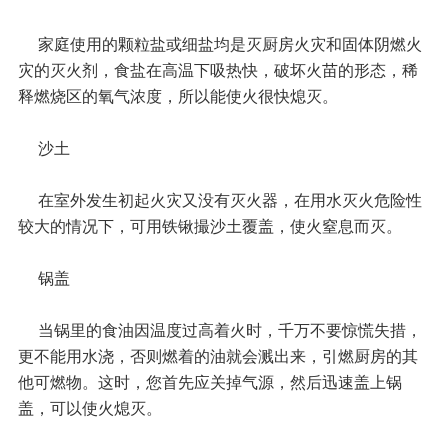
家庭使用的颗粒盐或细盐均是灭厨房火灾和固体阴燃火
灾的灭火剂，食盐在高温下吸热快，破坏火苗的形态，稀
释燃烧区的氧气浓度，所以能使火很快熄灭。
沙土
在室外发生初起火灾又没有灭火器，在用水灭火危险性
较大的情况下，可用铁锹撮沙土覆盖，使火窒息而灭。
锅盖
当锅里的食油因温度过高着火时，千万不要惊慌失措，
更不能用水浇，否则燃着的油就会溅出来，引燃厨房的其
他可燃物。这时，您首先应关掉气源，然后迅速盖上锅
盖，可以使火熄灭。