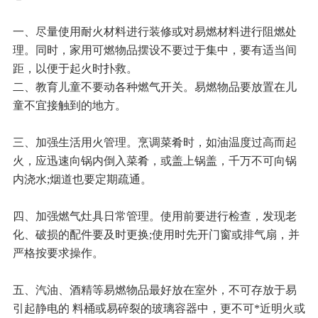
一、尽量使用耐火材料进行装修或对易燃材料进行阻燃处
理。同时，家用可燃物品摆设不要过于集中，要有适当间
距，以便于起火时扑救。
二、教育儿童不要动各种燃气开关。易燃物品要放置在儿
童不宜接触到的地方。
三、加强生活用火管理。烹调菜肴时，如油温度过高而起
火，应迅速向锅内倒入菜肴，或盖上锅盖，千万不可向锅
内浇水;烟道也要定期疏通。
四、加强燃气灶具日常管理。使用前要进行检查，发现老
化、破损的配件要及时更换;使用时先开门窗或排气扇，并
严格按要求操作。
五、汽油、酒精等易燃物品最好放在室外，不可存放于易
引起静电的 料桶或易碎裂的玻璃容器中，更不可*近明火或