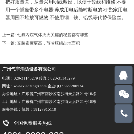
把好质量关，尽量采用明线敷设，以便于改线和维修;不要
用一个插座带多个电器;养成用电后随时断电的习惯;家用电
器周围不堆放可燃物;不使用铜、铁、铝线等代替保险丝。
上一篇:
七氟丙烷气体灭火关键的秘笈都有哪些
下一篇:
充装密度更高，节省瓶组占地面积
广州气宇消防设备有限公司
电话：020-31145279 传真：020-31145279
网址：www.xiaofang8.com 企业QQ：927280534
办公地址：广东省广州市南沙区南沙街天后路21号18栋
工厂地址：广东省广州市南沙区南沙街天后路21号18栋
服务热线：彭总：18127915119
18127915
全国免费服务热线