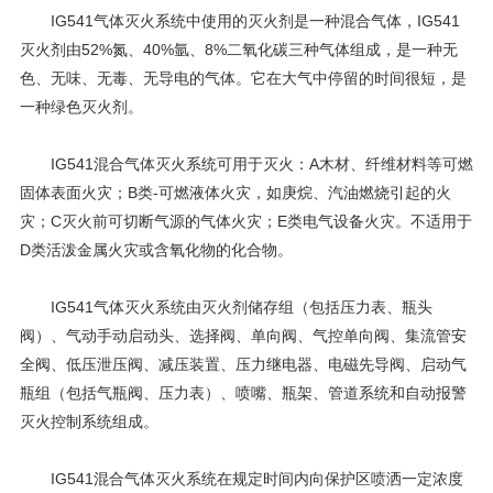
IG541气体灭火系统中使用的灭火剂是一种混合气体，IG541
灭火剂由52%氮、40%氩、8%二氧化碳三种气体组成，是一种无
色、无味、无毒、无导电的气体。它在大气中停留的时间很短，是
一种绿色灭火剂。
IG541混合气体灭火系统可用于灭火：A木材、纤维材料等可燃
固体表面火灾；B类-可燃液体火灾，如庚烷、汽油燃烧引起的火
灾；C灭火前可切断气源的气体火灾；E类电气设备火灾。不适用于
D类活泼金属火灾或含氧化物的化合物。
IG541气体灭火系统由灭火剂储存组（包括压力表、瓶头
阀）、气动手动启动头、选择阀、单向阀、气控单向阀、集流管安
全阀、低压泄压阀、减压装置、压力继电器、电磁先导阀、启动气
瓶组（包括气瓶阀、压力表）、喷嘴、瓶架、管道系统和自动报警
灭火控制系统组成。
IG541混合气体灭火系统在规定时间内向保护区喷洒一定浓度