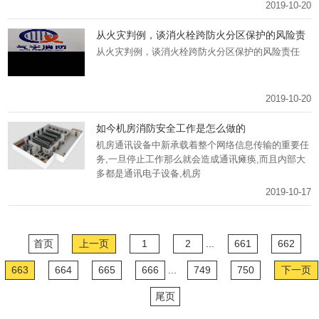
2019-10-20
从火灾判例，谈消火栓跨防火分区保护的风险责
任
从火灾判例，谈消火栓跨防火分区保护的风险责任
2019-10-20
如今机房消防安全工作是怎么做的
机房通讯设备中新承载着整个网络信息传输的重要任
务,一旦停止工作那么就会造成通讯瘫痪,而且内部大
多都是通讯电子设备,机房
2019-10-17
首页
上一页
1
2
...
661
662
663
664
665
666
...
749
750
下一页
尾页