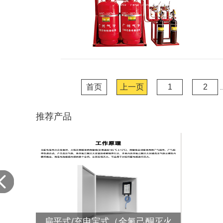
首页
上一页
1
2
.
推荐产品
扁平式/充电宝式（全氟己酮灭火