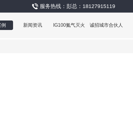
服务热线：彭总：18127915119
案例
新闻资讯
IG100氮气灭火
诚招城市合伙人